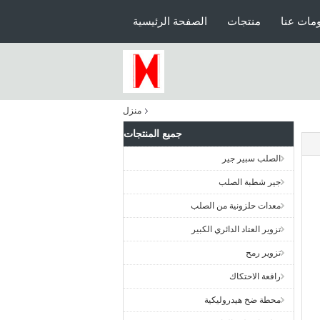
مات عنا
منتجات
الصفحة الرئيسية
منزل
جميع المنتجات
الصلب سبير جير
جير شطبة الصلب
معدات حلزونية من الصلب
تزوير العتاد الدائري الكبير
تزوير رمح
رافعة الاحتكاك
محطة ضخ هيدروليكية