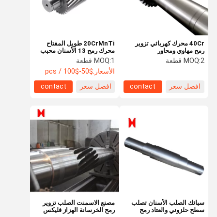
40Cr محرك كهربائي تزوير
20CrMnTi طويل المفتاح
رمح مهاوي ومحاور
محرك رمح 13 الأسنان محبب
اقتران رمح
2 قطعة
MOQ:
1 قطعة
MOQ:
الأسعار:
$50-$100 / pcs
افضل سعر
contact
افضل سعر
contact
الصفحة
منتجات
معلومات عنا
جولة في
الرئيسية
المعمل
سبائك الصلب الأسنان تصلب
مصنع الاسمنت الصلب تزوير
سطح حلزوني والعتاد رمح
رمح الخرسانة الهزاز فليكس