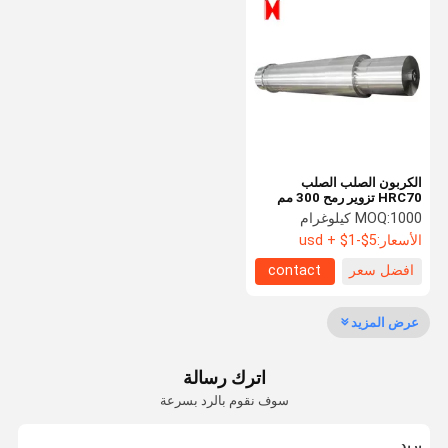
مخفض التروس الكوكبي
مخفض سرعة العمود الموازي
الفرن الدوار للاسمنت
عجلة إحزم الرأس
الكربون الصلب الصلب
قطع غيار ماكينات التعدين
HRC70 تزوير رمح 300 مم
-15000 مم طول
1000 كيلوغرام
MOQ:
الأسعار:
usd + $1-$5
افضل سعر
contact
عرض المزيد
اترك رسالة
سوف نقوم بالرد بسرعة
بريد