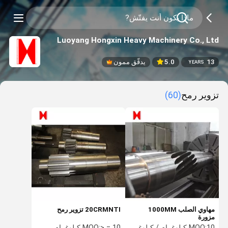
Luoyang Hongxin Heavy Machinery Co., Ltd
13
5.0
يدقّق ممون
YEARS
تزوير رمح
(60)
مهاوي الصلب 1000MM
20CRMNTI تزوير رمح
مزورة
10 كيلوغرام / كيلوغرام
MOQ:
> = 10 كيلوغرام
MOQ: