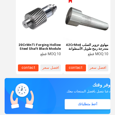
مهاوي تزوير الصلب 42CrMo4
20CrMnTi Forging Hollow
متدرجة رمح طويل الأسطوانة
Steel Shaft Black Module
3 For Ball Grinding Mill
10 قطع
MOQ:
10 قطع
MOQ:
افضل سعر
contact
افضل سعر
contact
وفر وقتك
دعنا نتصل بأفضل المنتجات معك.
أعط متطلباتك