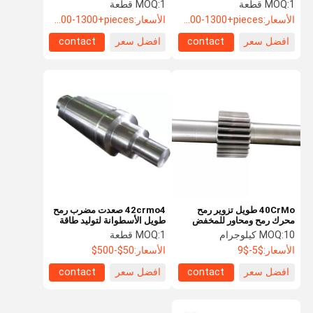
لمطحنة الكرة
شافت
1 قطعة
MOQ:
1 قطعة
MOQ:
الأسعار:
USD+1000-1300+pieces
الأسعار:
USD+1000-1300+pieces
افضل سعر
contact
افضل سعر
contact
مراقبة الجودة
اتصل بنا
أخبار
اطلب اقتباس
الصلب سبير جير
جير شطبة الصلب
معدات حلزونية من الصلب
تزوير العتاد الدائري الكبير
تزوير رمح
40CrMo طويل تزوير رمح
42crmo4 صعدت مضرب رمح
محرك رمح ومحاور للمخفض
طويل الأسطوانة لتوليد طاقة
الرياح
10 كيلوجرام
MOQ:
1 قطعة
MOQ:
رافعة الاحتكاك
الأسعار:
$5-$9
الأسعار:
50$-500$
محطة ضخ هيدروليكية
افضل سعر
contact
افضل سعر
contact
حبل واحد لف الرافعة