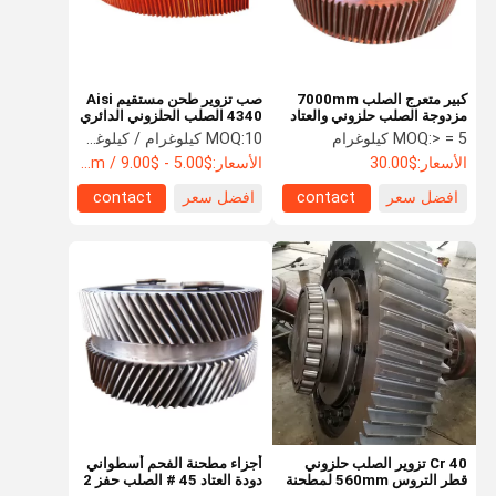
كبير متعرج الصلب 7000mm
صب تزوير طحن مستقيم Aisi
مزدوجة الصلب حلزوني والعتاد
4340 الصلب الحلزوني الدائري
والعتاد
> = 5 كيلوغرام
MOQ:
10 كيلوغرام / كيلوغرام
MOQ:
الأسعار:
$30.00
الأسعار:
$5.00 - $9.00 / Kilogram
افضل سعر
contact
افضل سعر
contact
الصفحة
منتجات
معلومات عنا
جولة في
الرئيسية
المعمل
40 Cr تزوير الصلب حلزوني
أجزاء مطحنة الفحم أسطواني
قطر التروس 560mm لمطحنة
دودة العتاد 45 # الصلب حفز 2