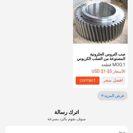
مخفض التروس الكوكبي
مخفض سرعة العمود الموازي
الفرن الدوار للاسمنت
عجلة إحزم الرأس
صب التروس الحلزونية
قطع غيار ماكينات التعدين
المصنوعة من الصلب الكربوني
C45 للأفران الدوارة
1 قطعة
MOQ:
الأسعار:
USD $1-$5
افضل سعر
contact
عرض المزيد
اترك رسالة
سوف نقوم بالرد بسرعة
بريد