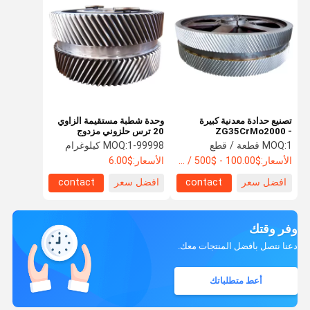
تصنيع حدادة معدنية كبيرة
وحدة شطبة مستقيمة الزاوي
ZG35CrMo2000 -
20 ترس حلزوني مزدوج
8000mm فولاذ حلزوني كبير
الحلقي الصلب
1 قطعة / قطع
MOQ:
1-99998 كيلوغرام
MOQ:
الأسعار:
$100.00 - $500 / Piece
الأسعار:
$6.00
افضل سعر
contact
افضل سعر
contact
وفر وقتك
دعنا نتصل بأفضل المنتجات معك.
أعط متطلباتك