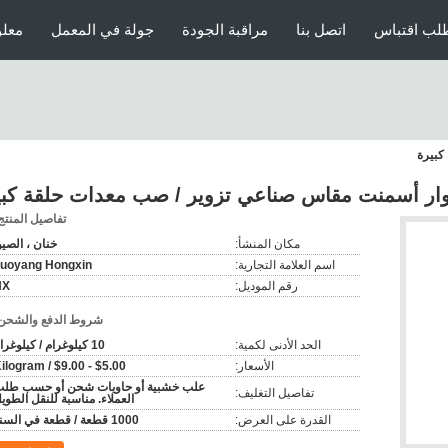
لب اقتباس
اتصل بنا
مراقبة الجودة
جولة في المعمل
معلو
كبيرة
ار أسمنت مقاس صناعي تزوير / صب معدات حلقة كبي
تفاصيل المنتج
مكان المنشأ:
خنان ، الصي
اسم العلامة التجارية:
uoyang Hongxin
رقم الموديل:
HX
شروط الدفع والشحن
الحد الأدنى لكمية:
10 كيلوغرام / كيلوغرام
الأسعار:
$5.00 - $9.00 / Kilogram
علب خشبية أو حاويات شحن أو حسب طل
تفاصيل التغليف:
العملاء. مناسبة للنقل الطوي
القدرة على العرض:
1000 قطعة / قطعة في السنة