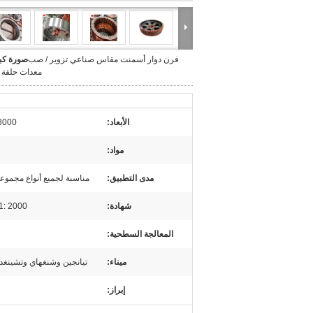
فرن دوار أسمنت مقاس صناعي تزوير / صب
صورة كبي
معدات حلقة 
الأبعاد:
-8000
مواد:
مدى التطبيق:
مناسبة لجميع أنواع مجموعا
شهادة:
1: 2000
المعالجة السطحية:
ميناء:
تيانجين وشنغهاي وتشينغدا
إبراز: