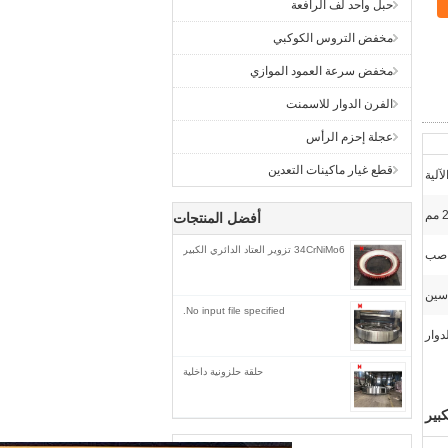
حبل واحد لف الرافعة
مخفض التروس الكوكبي
مخفض سرعة العمود الموازي
الفرن الدوار للاسمنت
عجلة إحزم الرأس
قطع غيار ماكينات التعدين
آلية
م
أفضل المنتجات
34CrNiMo6 تزوير العتاد الدائري الكبير
/ صب
دسين
No input file specified.
دوار
حلقة حلزونية داخلية
كبير