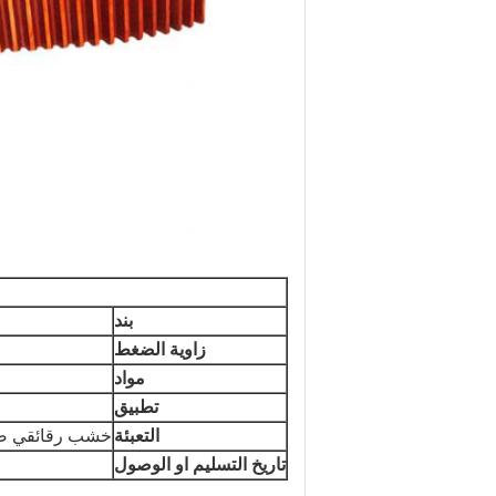
بند
زاوية الضغط
مواد
تطبيق
التعبئة
خشب رقائقي صال
تاريخ التسليم او الوصول