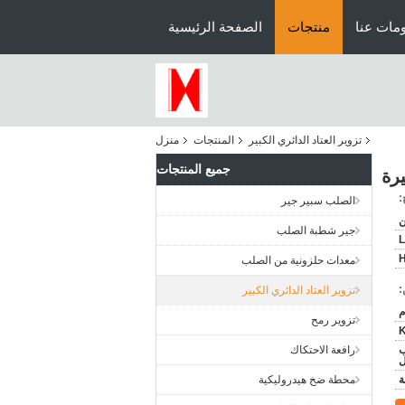
مات عنا
منتجات
الصفحة الرئيسية
تزوير العتاد الدائري الكبير
المنتجات
منزل
جميع المنتجات
رة
:
الصلب سبير جير
ن
جير شطبة الصلب
L
معدات حلزونية من الصلب
:
تزوير العتاد الدائري الكبير
تزوير رمح
ب
رافعة الاحتكاك
ل
محطة ضخ هيدروليكية