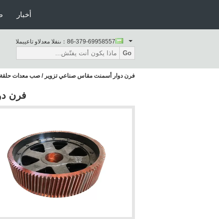
أخبار
ط
86-379-69958557
المبيعات والدعم الفنى：
Go
فرن دوار أسمنت مقاس صناعي تزوير / صب معدات حلقة 
فرن دو