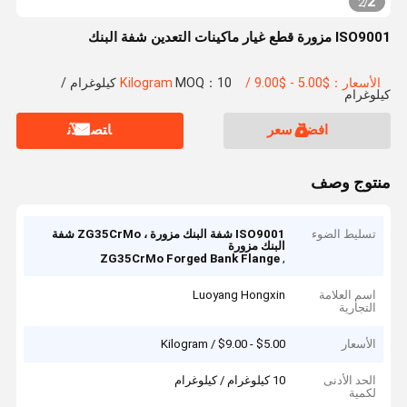
2
2
/
ISO9001 مزورة قطع غيار ماكينات التعدين شفة البنك
الأسعار：$5.00 - $9.00 / Kilogram
MOQ：10 كيلوغرام /
كيلوغرام
افضل سعر
ﺎﺘﺼﻟ ﺍﻶﻧ
منتوج وصف
تسليط الضوء
ISO9001 شفة البنك مزورة ، ZG35CrMo شفة
البنك مزورة
,
ZG35CrMo Forged Bank Flange
اسم العلامة
Luoyang Hongxin
التجارية
الأسعار
$5.00 - $9.00 / Kilogram
الحد الأدنى
10 كيلوغرام / كيلوغرام
لكمية