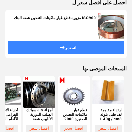
احصل على افضل سعر ل
ISO9001 مزورة قطع غيار ماكينات التعدين شفة البنك
استمر
المنتجات الموصى بها
ارتداء مقاومة
قطع غيار
أجزاء JIS سبائك
أجزاء الاحتك
لف طبل بلوك
ماكينات التعدين
الصلب الدورية
الفرامل راف
1.40g / cm3
الصغيرة 2000
الأنابيب شفة
الألغام التعد
قطع غيار
مم
ماكينات التعدين
ماكينات التعدين
افضل سعر
افضل سعر
افضل سعر
افضل سع