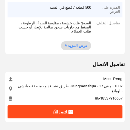
القدرة على
500 قطعة / قطع في السنة
العرض
تفاصيل التغليف
العبوة: علب خشبية ، مقاومة للصدأ ، الرطوبة ،
الضغط مع حاويات شحن صالحة للإبحار أو حسب
طلب العملاء.
عرض المزيد
تفاصيل الاتصال
Miss. Peng
1007 ، مبنى 17 ، Mingmenshijia ، طريق تشينغداو ، منطقة جيانشي
، لويانغ
86-18537916657
ﺎﺘﺼﻟ ﺍﻶﻧ