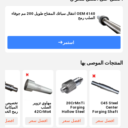
OEM 4140 انتقال سبائك المفتاح طويل 200 مم جوفاء
الصلب رمح
استمر
المنتجات الموصى بها
C45 Steel
20CrMnTi
مهاوي تزوير
تخصيص
Center
Forging
الصلب
الميكانيكية 
Forging Shaft
Hollow Steel
42CrMo4
رمح الخطوة
1000 Length
Shaft Black
متدرجة رمح
والعتاد محر
For Mining
Module 3 For
طويل الأسطوانة
رمح
افضل سعر
افضل سعر
افضل سعر
افضل سع
Ball Grinding
Machinery