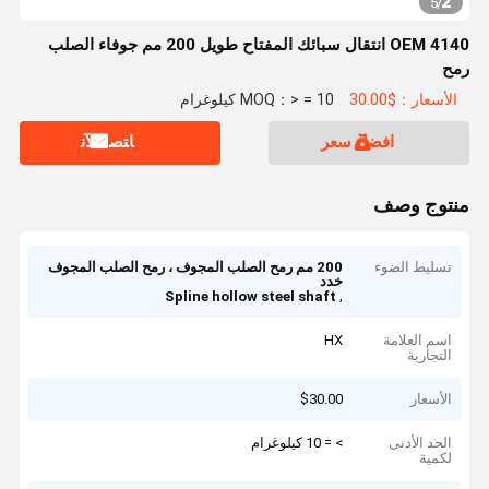
2
5
/
OEM 4140 انتقال سبائك المفتاح طويل 200 مم جوفاء الصلب
رمح
الأسعار：$30.00
MOQ：> = 10 كيلوغرام
افضل سعر
ﺎﺘﺼﻟ ﺍﻶﻧ
منتوج وصف
تسليط الضوء
200 مم رمح الصلب المجوف ، رمح الصلب المجوف
خدد
,
Spline hollow steel shaft
اسم العلامة
HX
التجارية
الأسعار
$30.00
الحد الأدنى
> = 10 كيلوغرام
لكمية