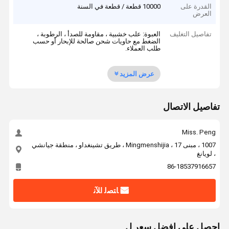
القدرة على
10000 قطعة / قطعة في السنة
العرض
تفاصيل التغليف
العبوة: علب خشبية ، مقاومة للصدأ ، الرطوبة ،
الضغط مع حاويات شحن صالحة للإبحار أو حسب
طلب العملاء.
عرض المزيد
تفاصيل الاتصال
Miss. Peng
1007 ، مبنى 17 ، Mingmenshijia ، طريق تشينغداو ، منطقة جيانشي
، لويانغ
86-18537916657
ﺎﺘﺼﻟ ﺍﻶﻧ
احصل على افضل سعر ل