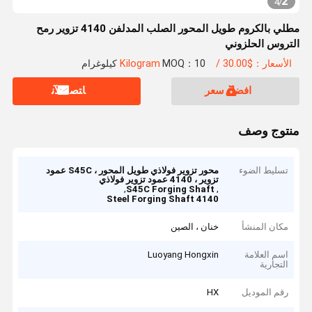
2
4
/
مطلي بالكروم طويل المحور الصلب المدلفن 4140 تزوير رمح
التروس الحلزوني
الأسعار：$30.00 / Kilogram
MOQ：10 كيلوغرام
افضل سعر
ﺎﺘﺼﻟ ﺍﻶﻧ
منتوج وصف
تسليط الضوء
محور تزوير فولاذي طويل المحور ، S45C عمود
تزوير ، 4140 عمود تزوير فولاذي
,
,
S45C Forging Shaft
4140 Steel Forging Shaft
مكان المنشأ
خنان ، الصين
اسم العلامة
Luoyang Hongxin
التجارية
رقم الموديل
HX