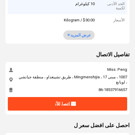
الحد الأدنى
10 كيلوغرام
لكمية
الأسعار
$30.00 / Kilogram
عرض المزيد
تفاصيل الاتصال
Miss. Peng
1007 ، مبنى 17 ، Mingmenshijia ، طريق تشينغداو ، منطقة جيانشي
، لويانغ
86-18537916657
ﺎﺘﺼﻟ ﺍﻶﻧ
احصل على افضل سعر ل