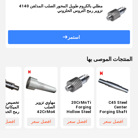
مطلي بالكروم طويل المحور الصلب المدلفن 4140
تزوير رمح التروس الحلزوني
استمر
المنتجات الموصى بها
C45 Steel
20CrMnTi
مهاوي تزوير
تخصيص
Center
Forging
الصلب
الميكانيكية 
Forging Shaft
Hollow Steel
42CrMo4
رمح الخطوة
1000 Length
Shaft Black
متدرجة رمح
والعتاد محر
For Mining
Module 3 For
طويل الأسطوانة
رمح
افضل سعر
افضل سعر
افضل سعر
افضل سع
Ball Grinding
Machinery
Mill