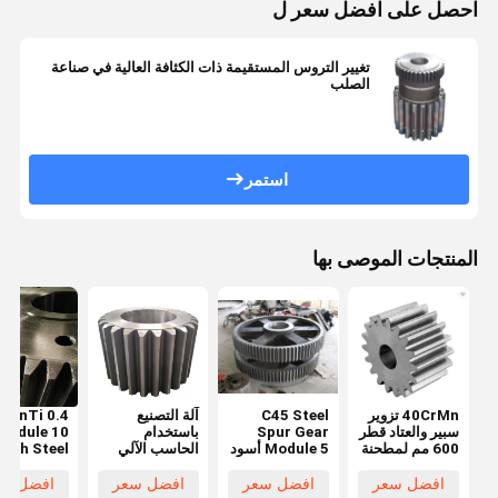
احصل على افضل سعر ل
تغيير التروس المستقيمة ذات الكثافة العالية في صناعة
الصلب
استمر
المنتجات الموصى بها
40CrMn تزوير
C45 Steel
آلة التصنيع
سبير والعتاد قطر
Spur Gear
باستخدام
Module 10
600 مم لمطحنة
Module 5 أسود
الحاسب الآلي
ooth Steel
طحن الكرة
للرافعة
سبائك الصلب
Spur Gear
الزاوي مستقيم
عجلة القيادة
افضل سعر
افضل سعر
افضل سعر
افضل سع