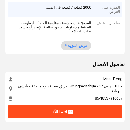
القدرة على
2000 قطعة / قطعة في السنة
العرض
تفاصيل التغليف
العبوة: علب خشبية ، مقاومة للصدأ ، الرطوبة ،
الضغط مع حاويات شحن صالحة للإبحار أو حسب
طلب العملاء.
عرض المزيد
تفاصيل الاتصال
Miss. Peng
1007 ، مبنى 17 ، Mingmenshijia ، طريق تشينغداو ، منطقة جيانشي
، لويانغ
86-18537916657
ﺎﺘﺼﻟ ﺍﻶﻧ