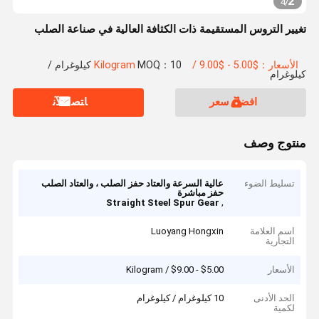
2
4
/
تغيير التروس المستقيمة ذات الكثافة العالية في صناعة الصلب
الأسعار：$5.00 - $9.00 / Kilogram
MOQ：10 كيلوغرام /
كيلوغرام
افضل سعر
ﺎﺘﺼﻟ ﺍﻶﻧ
منتوج وصف
تسليط الضوء
عالية السرعة والعتاد حفز الصلب ، والعتاد الصلب
حفز مباشرة
,
Straight Steel Spur Gear
اسم العلامة
Luoyang Hongxin
التجارية
الأسعار
$5.00 - $9.00 / Kilogram
الحد الأدنى
10 كيلوغرام / كيلوغرام
لكمية